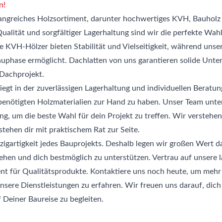
n!
ngreiches Holzsortiment, darunter hochwertiges KVH, Bauholz 
alität und sorgfältiger Lagerhaltung sind wir die perfekte Wahl
 KVH-Hölzer bieten Stabilität und Vielseitigkeit, während unse
auphase ermöglicht. Dachlatten von uns garantieren solide Unte
 Dachprojekt.
liegt in der zuverlässigen Lagerhaltung und individuellen Beratu
 benötigten Holzmaterialien zur Hand zu haben. Unser Team unter
g, um die beste Wahl für dein Projekt zu treffen. Wir verstehen
tehen dir mit praktischem Rat zur Seite.
zigartigkeit jedes Bauprojekts. Deshalb legen wir großen Wert d
ehen und dich bestmöglich zu unterstützen. Vertrau auf unsere 
t für Qualitätsprodukte. Kontaktiere uns noch heute, um mehr
sere Dienstleistungen zu erfahren. Wir freuen uns darauf, dich
 Deiner Baureise zu begleiten.